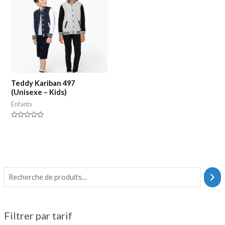
Teddy Kariban 497
(Unisexe – Kids)
Enfants
Note
0
sur
5
Filtrer par tarif