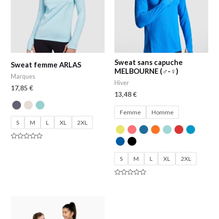
Sweat sans capuche
Sweat femme ARLAS
MELBOURNE (♂-♀)
Marques
Hiver
17,85
€
13,48
€
Femme
Homme
S
M
L
XL
2XL
Note
0
sur
S
M
L
XL
2XL
5
Note
0
sur
5