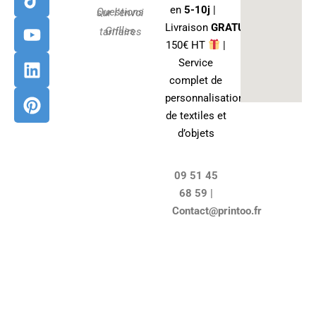
o
g
k
b
d
r
en
5-10j
|
Questions sur l’envoi
o
r
e
i
e
Livraison
GRATUITE
dés
Grilles tarifaires
k
a
n
s
150€ HT
|
m
t
Service
complet de
personnalisation
de textiles et
d’objets
09 51 45
68 59 |
Contact@printoo.fr