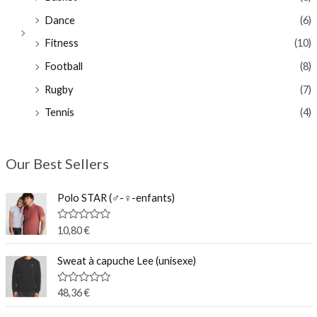
Dance
(6)
Fitness
(10)
Football
(8)
Rugby
(7)
Tennis
(4)
Our Best Sellers
Polo STAR (♂-♀-enfants)
N
10,80
€
o
t
e
Sweat à capuche Lee (unisexe)
0
s
u
N
48,36
€
r
o
5
t