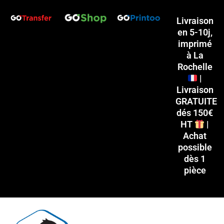
Aller
P
P
au
Livraison
r
r
en 5-10j,
contenu
i
i
imprimé
x
x
à La
Rochelle
|
i
a
Livraison
n
x
GRATUITE
dés 150€
HT
|
Achat
possible
dès 1
pièce