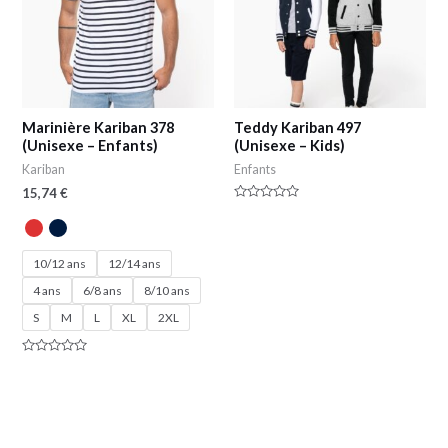
Marinière Kariban 378
Teddy Kariban 497
(Unisexe – Enfants)
(Unisexe – Kids)
Kariban
Enfants
15,74
€
Note
0
sur
5
10/12 ans
12/14 ans
4 ans
6/8 ans
8/10 ans
S
M
L
XL
2XL
Note
0
sur
5