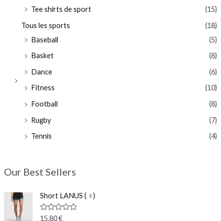
Tee shirts de sport
(15)
Tous les sports
(18)
Baseball
(5)
Basket
(8)
Dance
(6)
Fitness
(10)
Football
(8)
Rugby
(7)
Tennis
(4)
Our Best Sellers
Short LANUS ( ♀)
N
15,80
€