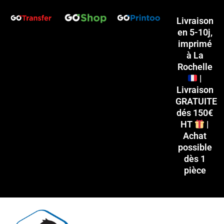
Aller
P
P
au
Livraison
r
r
en 5-10j,
contenu
i
i
imprimé
x
x
à La
Rochelle
|
i
a
Livraison
n
x
GRATUITE
dés 150€
HT
|
Achat
possible
dès 1
pièce